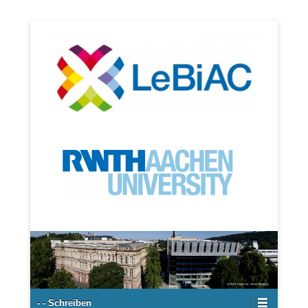
Gemeinsam verschieden sein in einer digitalen Welt:
LeBiAC
Lehrerbildung an der RWTH Aachen
Sekundär-Menü
- - Schreiben